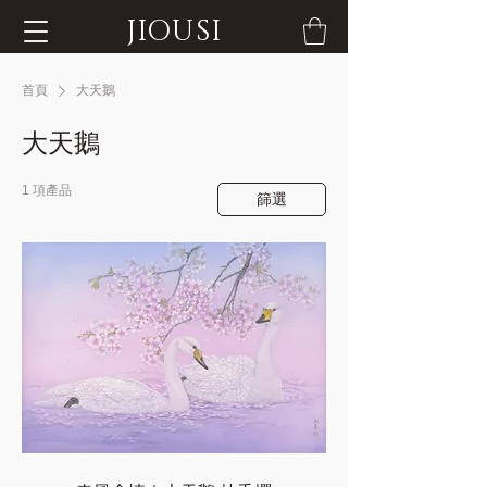
JIOUSI
首頁
大天鵝
大天鵝
1 項產品
篩選