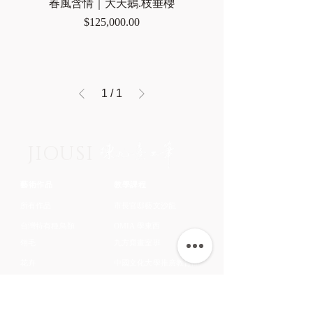
春風含情｜大天鵝.枝垂櫻
價格
$125,000.00
1
/
1
JIOUSI
藝術作品
教學課程
所有作品
市長官邸藝文沙龍
台灣特有種鳥類
OMIA 學東西
翎毛
九方齋畫室班
花卉
中國文化大學推廣教育部
蔬果
​關於藝術家
鱗介
​認識藝術家