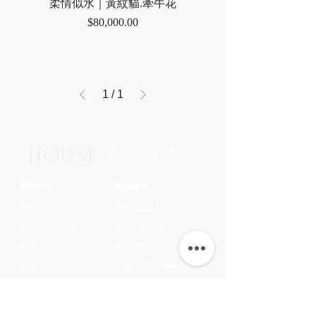
柔情似水｜黃紋貓.牽牛花
價格
$80,000.00
1
/
1
JIOUSI
藝術作品
教學課程
所有作品
市長官邸藝文沙龍
台灣特有種鳥類
OMIA 學東西
翎毛
九方齋畫室班
花卉
中國文化大學推廣教育部
蔬果
​關於藝術家
鱗介
​認識藝術家