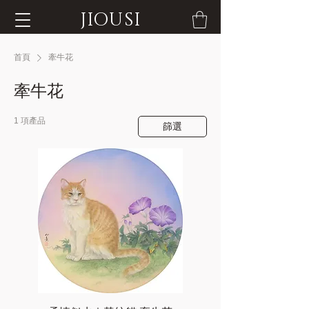
JIOUSI
首頁
牽牛花
牽牛花
1 項產品
篩選