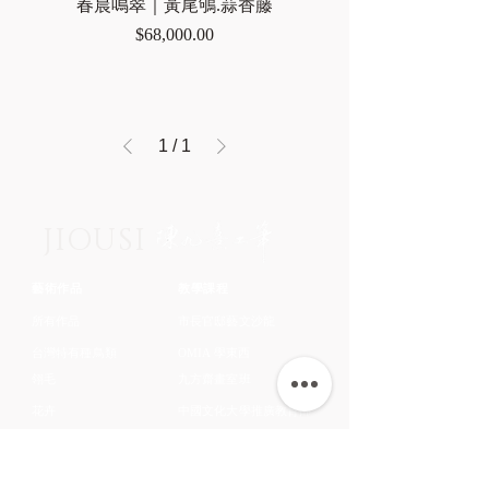
春晨鳴翠｜黃尾鴝.蒜香藤
價格
$68,000.00
1
/
1
JIOUSI
藝術作品
教學課程
所有作品
市長官邸藝文沙龍
台灣特有種鳥類
OMIA 學東西
翎毛
九方齋畫室班
花卉
中國文化大學推廣教育部
蔬果
​關於藝術家
鱗介
​認識藝術家