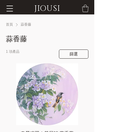
JIOUSI
首頁
蒜香藤
蒜香藤
1 項產品
篩選