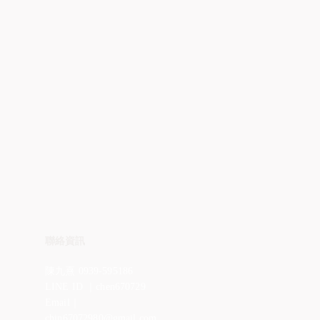
聯絡資訊
陳九熹 0939-595186
LINE ID ｜chen670729
Email｜
chin67072980@gmail.com