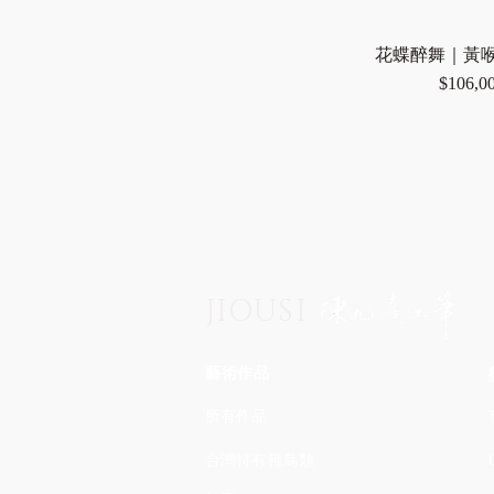
花蝶醉舞｜黃喉
價格
$106,0
JIOUSI
藝術作品
所有作品
台灣特有種鳥類