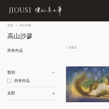
JIOUSI
首頁
高山沙篸
高山沙篸
1 項產品
所有作品
類別
所有作品
走獸
黃喉貂