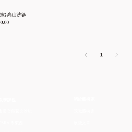
貂.高山沙篸
00.00
1
​關於藝術家
教學課程
市長官邸藝文沙龍
​認識藝術家
OMIA 學東西
展覽文章