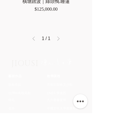
橫塘踏波｜綠頭鴨.睡蓮
價格
$125,000.00
1
/
1
JIOUSI
藝術作品
教學課程
所有作品
市長官邸藝文沙龍
台灣特有種鳥類
OMIA 學東西
翎毛
九方齋畫室班
花卉
中國文化大學推廣教育部
蔬果
​關於藝術家
鱗介
​認識藝術家