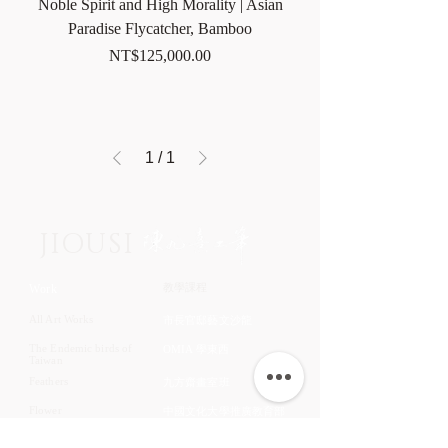
Noble Spirit and High Morality | Asian
Paradise Flycatcher, Bamboo
Price
NT$125,000.00
1
/
1
JIOUSI
教學課程
Work
All Art Works
市長官邸藝文沙龍
The Endemic birds of
OMIA 學東西
Taiwan
Feathers
九方齋畫室班
Flower
中國文化大學推廣教育部
Fruits & Vegetables
About