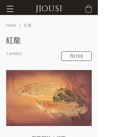
JIOUSI
Home
紅龍
紅龍
1 product
Filter