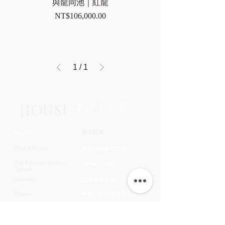
與龍同池｜紅龍
Price
NT$106,000.00
1
/
1
JIOUSI
教學課程
Work
All Art Works
市長官邸藝文沙龍
The Endemic birds of
OMIA 學東西
Taiwan
Feathers
九方齋畫室班
Flower
中國文化大學推廣教育部
Fruits & Vegetables
About