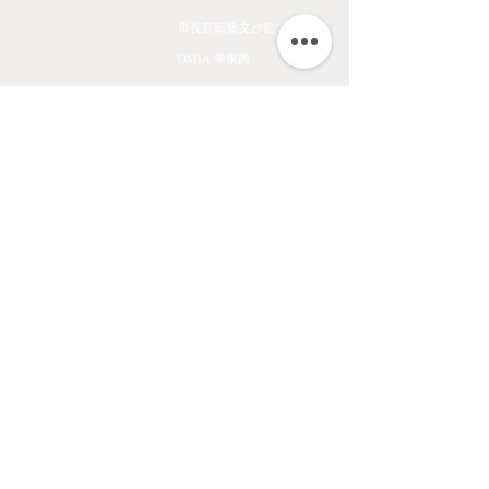
All Art Works
市長官邸藝文沙龍
The Endemic birds of
OMIA 學東西
Taiwan
Feathers
九方齋畫室班
Flower
中國文化大學推廣教育部
Fruits & Vegetables
About
Aquatic Animals
Artist
Animals
Exhibition
Masage Infor
陳九熹
0939-595186
LINE ID ｜chen670729
Email｜chin67072980@gmail.com
匯款帳號｜
台北富邦東湖分行 012-6867
帳號 00686168162820