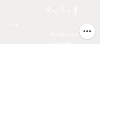
JIOUSI
教學課程
Work
All Art Works
市長官邸藝文沙龍
The Endemic birds of
OMIA 學東西
Taiwan
Feathers
九方齋畫室班
Flower
中國文化大學推廣教育部
Fruits & Vegetables
About
Aquatic Animals
Artist
Animals
Exhibition
Masage Infor
陳九熹
0939-595186
LINE ID ｜chen670729
Email｜chin67072980@gmail.com
匯款帳號｜
台北富邦東湖分行 012-6867
帳號 00686168162820