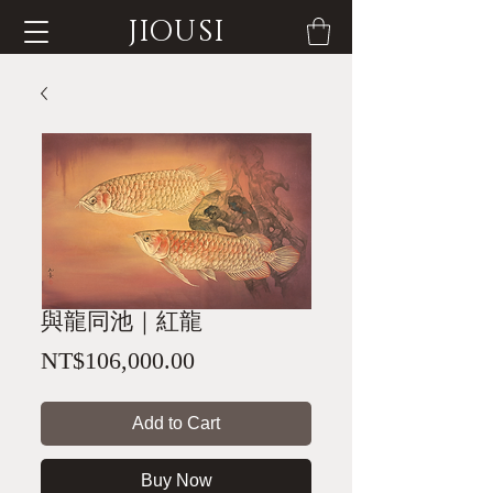
JIOUSI
與龍同池｜紅龍
Price
NT$106,000.00
Add to Cart
Buy Now