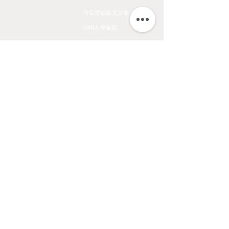
All Art Works
市長官邸藝文沙龍
The Endemic birds of
OMIA 學東西
Taiwan
Feathers
九方齋畫室班
Flower
中國文化大學推廣教育部
Fruits & Vegetables
About
Aquatic Animals
Artist
Animals
Exhibition
Masage Infor
陳九熹
0939-595186
LINE ID ｜chen670729
Email｜chin67072980@gmail.com
匯款帳號｜
台北富邦東湖分行 012-6867
帳號 00686168162820