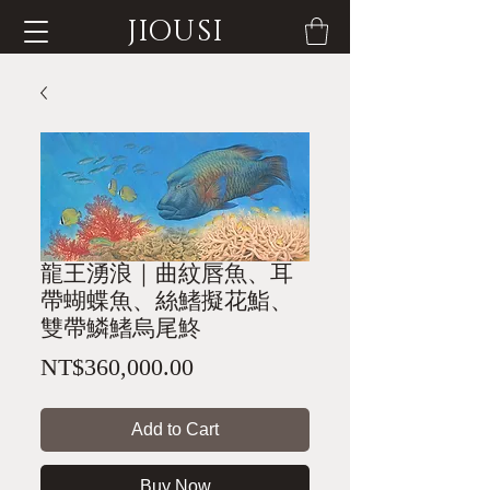
JIOUSI
龍王湧浪｜曲紋唇魚、耳
帶蝴蝶魚、絲鰭擬花鮨、
雙帶鱗鰭烏尾鮗
Price
NT$360,000.00
Add to Cart
Buy Now