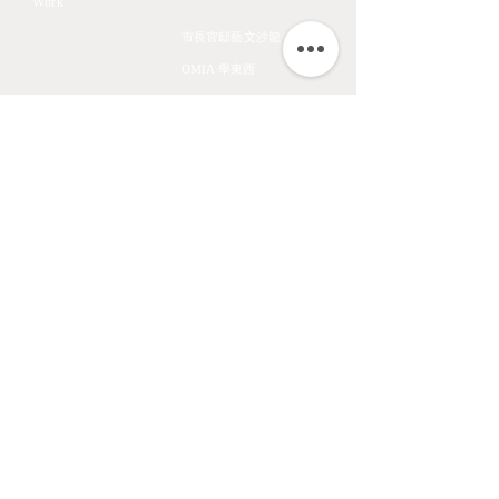
教學課程
Work
All Art Works
市長官邸藝文沙龍
The Endemic birds of
OMIA 學東西
Taiwan
Feathers
九方齋畫室班
Flower
中國文化大學推廣教育部
Fruits & Vegetables
About
Aquatic Animals
Artist
Animals
Exhibition
Masage Infor
陳九熹
0939-595186
LINE ID ｜chen670729
Email｜chin67072980@gmail.com
匯款帳號｜
台北富邦東湖分行 012-6867
帳號 00686168162820