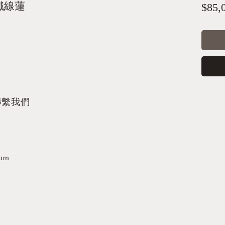
鐵線蓮
$85,
聯繫我們
com