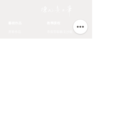
JIOUSI
藝術作品
教學課程
所有作品
市長官邸藝文沙龍
台灣特有種鳥類
OMIA 學東西
翎毛
九方齋畫室班
花卉
中國文化大學推廣教育部
蔬果
​關於藝術家
鱗介
​認識藝術家
走獸
展覽文章
聯絡資訊
陳九熹
0939-595186
LINE ID ｜chen670729
Email｜chin67072980@gmail.com
匯款帳號｜
台北富邦東湖分行 012-6867
帳號 00686168162820