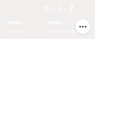
JIOUSI
藝術作品
教學課程
所有作品
市長官邸藝文沙龍
台灣特有種鳥類
OMIA 學東西
翎毛
九方齋畫室班
花卉
中國文化大學推廣教育部
蔬果
​關於藝術家
鱗介
​認識藝術家
走獸
展覽文章
聯絡資訊
陳九熹
0939-595186
LINE ID ｜chen670729
Email｜chin67072980@gmail.com
匯款帳號｜
台北富邦東湖分行 012-6867
帳號 00686168162820