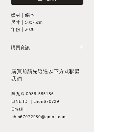
媒材｜絹本
尺寸｜50x75cm
年份｜2020
購買資訊
欲購買請於週一至週五 10:00-17:00 至
以下聯絡方式洽詢：
TLE ｜0975301388
​購買前請先透過以下方式聯繫
LINE｜LINE OA
我們
Email｜s81y909@gmail.com
陳九熹
0939-595186
LINE ID ｜chen670729
Email｜
chin67072980@gmail.com