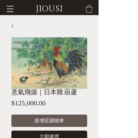
JIOUSI
意氣飛揚｜日本雞.葫蘆
價
$125,000.00
格
新增至購物車
立即購買