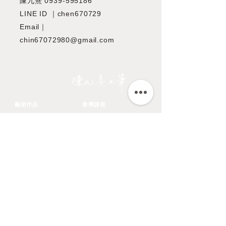
陳九熹
0939-595186
LINE ID ｜chen670729
Email｜
chin67072980@gmail.com
JIOUSI
藝術作品
教學課程
所有作品
市長官邸藝文沙龍
台灣特有種鳥類
OMIA 學東西
翎毛
九方齋畫室班
花卉
中國文化大學推廣教育部
蔬果
​關於藝術家
鱗介
​認識藝術家
走獸
展覽文章
聯絡資訊