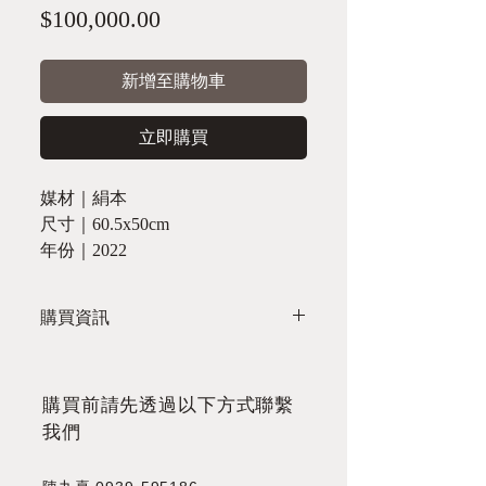
價
$100,000.00
格
新增至購物車
立即購買
媒材｜絹本
尺寸｜60.5x50cm
年份｜2022
購買資訊
欲購買請於週一至週五 10:00-17:00 至
以下聯絡方式洽詢：
TLE ｜0975301388
​購買前請先透過以下方式聯繫
LINE｜LINE OA
我們
Email｜s81y909@gmail.com