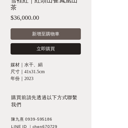
雪裡紅｜紅頭山雀.鳳凰山
茶
價
$36,000.00
格
新增至購物車
立即購買
媒材｜水干、絹
尺寸｜41x31.5cm
年份｜2023
​購買前請先透過以下方式聯繫
我們
陳九熹
0939-595186
LINE ID ｜chen670729