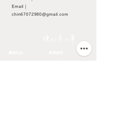
Email｜
chin67072980@gmail.com
JIOUSI
藝術作品
教學課程
所有作品
市長官邸藝文沙龍
台灣特有種鳥類
OMIA 學東西
翎毛
九方齋畫室班
花卉
中國文化大學推廣教育部
蔬果
​關於藝術家
鱗介
​認識藝術家
走獸
展覽文章
聯絡資訊
陳九熹
0939-595186